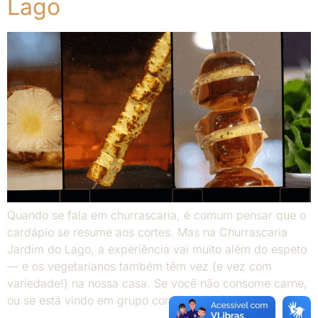
Lago
Quando se fala em churrascaria, é comum pensar que o
cardápio se resume aos cortes. Mas na Churrascaria
Jardim do Lago, a experiência vai muito além do espeto
— e os vegetarianos também têm vez (e vez com
variedade!) na nossa casa. Se você não consome carne,
ou se está vindo em grupo com alguém […]