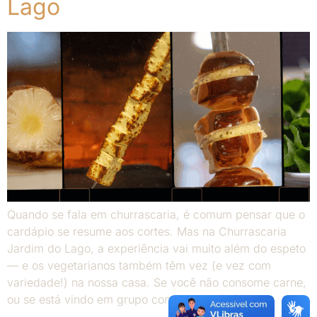
Lago
Quando se fala em churrascaria, é comum pensar que o
cardápio se resume aos cortes. Mas na Churrascaria
Jardim do Lago, a experiência vai muito além do espeto
— e os vegetarianos também têm vez (e vez com
variedade!) na nossa casa. Se você não consome carne,
ou se está vindo em grupo com alguém […]