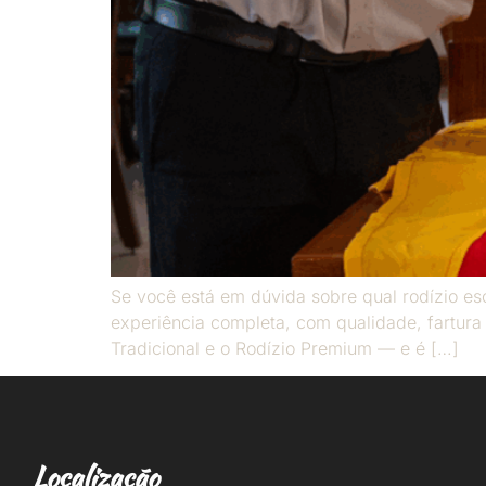
Se você está em dúvida sobre qual rodízio es
experiência completa, com qualidade, fartura
Tradicional e o Rodízio Premium — e é […]
Localização