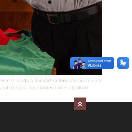
 gente te ajuda a decidir! Ambos oferecem uma
 diferenças importantes entre o Rodízio