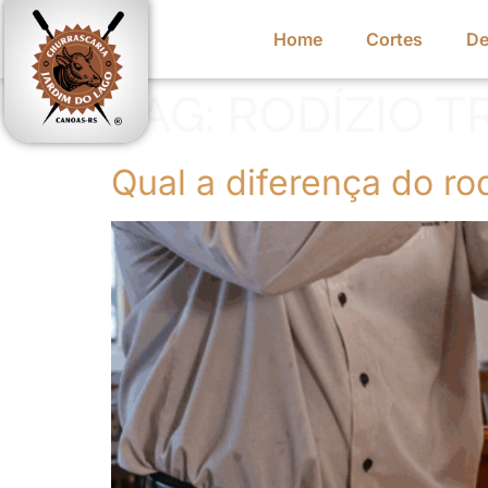
Home
Cortes
De
TAG:
RODÍZIO T
Qual a diferença do ro